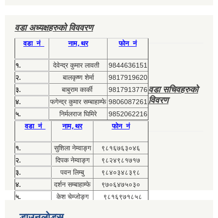
वडा अध्यक्षहरुको विववरण
वडा नं
नाम,थर
फोन नं
१.
देवेन्द्र कुमार लावती
9844636151
२.
बालकृष्ण शेर्मा
9817919620
वडा सचिवहरुको
३.
बाबुराम कार्की
9817913776
विवरण
४.
फगेन्द्र कुमार सम्बाहाम्फे
9806087261
५.
निर्मलराज घिमिरे
9852062216
वडा नं
नाम,थर
फोन नं
१.
सुशिला नेम्वाङ्ग
९८१६७६३०४६
२.
दिपक नेम्वाङ्ग
९८२४९८१७१७
३.
पवन लिम्बु
९८४०३४८३९८
४.
दर्शन सम्बाहाम्फे
९७०६४७५०३०
५.
केश चेम्जोङ्ग
९८१६९७१८५८
डाउनलोड्स