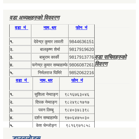
वडा अध्यक्षहरुको विववरण
वडा नं
नाम,थर
फोन नं
१.
देवेन्द्र कुमार लावती
9844636151
२.
बालकृष्ण शेर्मा
9817919620
वडा सचिवहरुको
३.
बाबुराम कार्की
9817913776
विवरण
४.
फगेन्द्र कुमार सम्बाहाम्फे
9806087261
५.
निर्मलराज घिमिरे
9852062216
वडा नं
नाम,थर
फोन नं
१.
सुशिला नेम्वाङ्ग
९८१६७६३०४६
२.
दिपक नेम्वाङ्ग
९८२४९८१७१७
३.
पवन लिम्बु
९८४०३४८३९८
४.
दर्शन सम्बाहाम्फे
९७०६४७५०३०
५.
केश चेम्जोङ्ग
९८१६९७१८५८
डाउनलोड्स