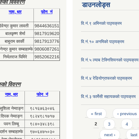
हरुको विववरण
डाउनलोड्स
नाम,थर
फोन नं
वि.नं.९ अमिनको पाठ्यक्रम
देवेन्द्र कुमार लावती
9844636151
बालकृष्ण शेर्मा
9817919620
बाबुराम कार्की
9817913776
वि.नं.१० अनमिको पाठ्यक्रम
ेन्द्र कुमार सम्बाहाम्फे
9806087261
निर्मलराज घिमिरे
9852062216
वि.नं.५ ल्याब टेक्निसियनको पाठ्यक्रम
वि.नं.४ रेडियोग्राफरको पाठ्यक्रम
ुको विवरण
नाम,थर
फोन नं
वि.नं.३ फार्मेसी सहायकको पाठ्यक्रम
सुशिला नेम्वाङ्ग
९८१६७६३०४६
Pages
« first
‹ previous
दिपक नेम्वाङ्ग
९८२४९८१७१७
पवन लिम्बु
९८४०३४८३९८
2
3
4
दर्शन सम्बाहाम्फे
९७०६४७५०३०
next ›
last