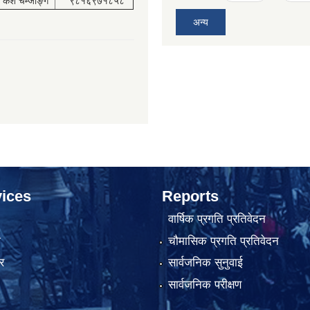
केश चेम्जोङ्ग
९८१६९७१८५८
अन्य
ices
Reports
वार्षिक प्रगति प्रतिवेदन
ा
चौमासिक प्रगति प्रतिवेदन
र
सार्वजनिक सुनुवाई
सार्वजनिक परीक्षण