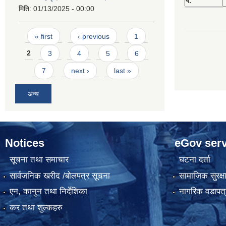
५.
मिति:
01/13/2025 - 00:00
Pages
« first
‹ previous
1
2
3
4
5
6
7
next ›
last »
अन्य
Notices
eGov serv
सूचना तथा समाचार
घटना दर्ता
सार्वजनिक खरीद /बोलपत्र सूचना
सामाजिक सुरक्ष
एन, कानुन तथा निर्देशिका
नागरिक वडापत्
कर तथा शुल्कहरु