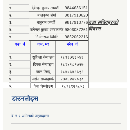
१.
देवेन्द्र कुमार लावती
9844636151
२.
बालकृष्ण शेर्मा
9817919620
वडा सचिवहरुको
३.
बाबुराम कार्की
9817913776
विवरण
४.
फगेन्द्र कुमार सम्बाहाम्फे
9806087261
५.
निर्मलराज घिमिरे
9852062216
वडा नं
नाम,थर
फोन नं
१.
सुशिला नेम्वाङ्ग
९८१६७६३०४६
२.
दिपक नेम्वाङ्ग
९८२४९८१७१७
३.
पवन लिम्बु
९८४०३४८३९८
४.
दर्शन सम्बाहाम्फे
९७०६४७५०३०
५.
केश चेम्जोङ्ग
९८१६९७१८५८
डाउनलोड्स
वि.नं.९ अमिनको पाठ्यक्रम