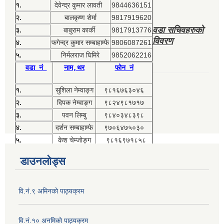
१.
देवेन्द्र कुमार लावती
9844636151
२.
बालकृष्ण शेर्मा
9817919620
वडा सचिवहरुको
३.
बाबुराम कार्की
9817913776
विवरण
४.
फगेन्द्र कुमार सम्बाहाम्फे
9806087261
५.
निर्मलराज घिमिरे
9852062216
वडा नं
नाम,थर
फोन नं
१.
सुशिला नेम्वाङ्ग
९८१६७६३०४६
२.
दिपक नेम्वाङ्ग
९८२४९८१७१७
३.
पवन लिम्बु
९८४०३४८३९८
४.
दर्शन सम्बाहाम्फे
९७०६४७५०३०
५.
केश चेम्जोङ्ग
९८१६९७१८५८
डाउनलोड्स
वि.नं.९ अमिनको पाठ्यक्रम
वि.नं.१० अनमिको पाठ्यक्रम