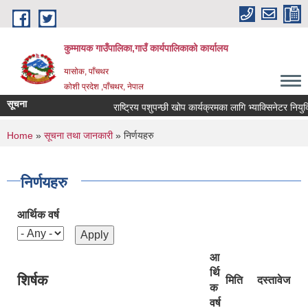
Skip to main content
कुम्मायक गाउँपालिका,गाउँ कार्यपालिकाको कार्यालय
यासोक, पाँचथर
कोशी प्रदेश ,पाँचथर, नेपाल
सूचना
राष्ट्रिय पशुपन्छी खोप कार्यक्रमका लागि भ्याक्सिनेटर नियुक्तिको
You are here
Home
»
सूचना तथा जानकारी
» निर्णयहरु
निर्णयहरु
आर्थिक वर्ष
आ
र्थि
शिर्षक
मिति
दस्तावेज
क
वर्ष