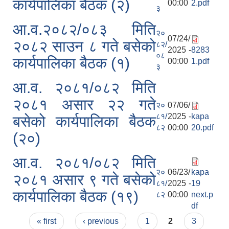
कार्यपालिका बैठक (२)
00:00
2.pdf
३
आ.व.२०८२/०८३ मिति
२०
07/24/
२०८२ साउन ८ गते बसेको
८२/
2025 -
8283
०८
कार्यपालिका बैठक (१)
00:00
1.pdf
३
आ.व. २०८१/०८२ मिति
२०८१ असार २२ गते
२०
07/06/
८१/
2025 -
kapa
बसेको कार्यपालिका बैठक
८२
00:00
20.pdf
(२०)
आ.व. २०८१/०८२ मिति
२०
06/23/
kapa
२०८१ असार ९ गते बसेको
८१/
2025 -
19
कार्यपालिका बैठक (१९)
८२
00:00
next.p
df
Pages
« first
‹ previous
1
2
3