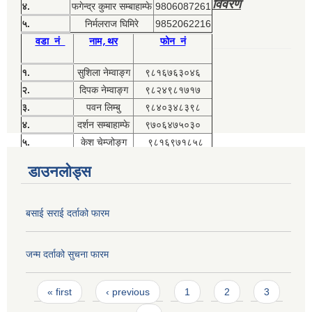
विवरण
४.
फगेन्द्र कुमार सम्बाहाम्फे
9806087261
५.
निर्मलराज घिमिरे
9852062216
वडा नं
नाम,थर
फोन नं
१.
सुशिला नेम्वाङ्ग
९८१६७६३०४६
२.
दिपक नेम्वाङ्ग
९८२४९८१७१७
३.
पवन लिम्बु
९८४०३४८३९८
४.
दर्शन सम्बाहाम्फे
९७०६४७५०३०
५.
केश चेम्जोङ्ग
९८१६९७१८५८
डाउनलोड्स
बसाई सराई दर्ताको फारम
जन्म दर्ताको सुचना फारम
Pages
« first
‹ previous
1
2
3