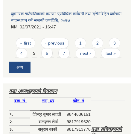
कुम्मायक गाउँपालिकाको करारमा प्राविधिक कर्मचारी तथा श्रेणिबिहिन कर्मचारी
व्यवस्थापन गर्ने सम्बन्धी कार्यविधि, २०७७
मिति:
02/07/2021 - 16:47
Pages
« first
‹ previous
1
2
3
4
5
6
7
next ›
last »
अन्य
वडा अध्यक्षहरुको विववरण
वडा नं
नाम,थर
फोन नं
१.
देवेन्द्र कुमार लावती
9844636151
२.
बालकृष्ण शेर्मा
9817919620
वडा सचिवहरुको
३.
बाबुराम कार्की
9817913776