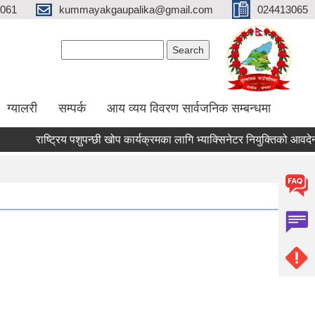
061
kummayakgaupalika@gmail.com
024413065
Search form
Search
ग्यालरी
सम्पर्क
आय व्यय विवरण सार्वजनिक सम्बन्धमा
राष्ट्रिय पशुपन्छी खोप कार्यक्रमका लागि भ्याक्सिनेटर नियुक्तिको आवदेन पेश गर