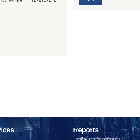
केश चेम्जोङ्ग
९८१६९७१८५८
ices
Reports