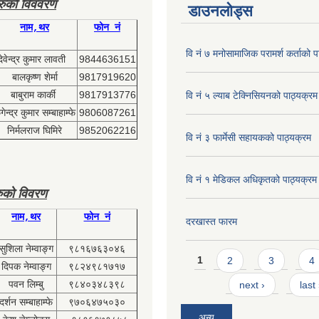
हरुको विववरण
डाउनलोड्स
नाम,थर
फोन नं
वि नं ७ मनोसामाजिक परामर्श कर्ताको प
देवेन्द्र कुमार लावती
9844636151
बालकृष्ण शेर्मा
9817919620
बाबुराम कार्की
9817913776
वि नं ५ ल्याब टेक्निसियनको पाठ्यक्रम
ेन्द्र कुमार सम्बाहाम्फे
9806087261
निर्मलराज घिमिरे
9852062216
वि नं ३ फार्मेसी सहायकको पाठ्यक्रम
वि नं १ मेडिकल अधिकृतको पाठ्यक्रम
ुको विवरण
नाम,थर
फोन नं
दरखास्त फारम
सुशिला नेम्वाङ्ग
९८१६७६३०४६
Pages
1
2
3
4
दिपक नेम्वाङ्ग
९८२४९८१७१७
पवन लिम्बु
९८४०३४८३९८
next ›
last
दर्शन सम्बाहाम्फे
९७०६४७५०३०
अन्य