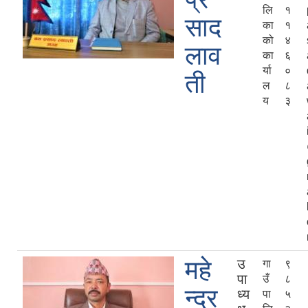
लि
१
साद
का
१
को
४
लाव
का
६
र्या
०
ती
ल
८
य
३
महे
उ
गा
९
पा
उँ
८
न्द्र
ध्य
पा
५