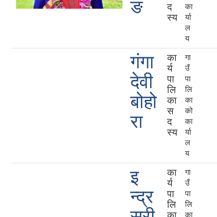
ङ
द
का
स्य
र्या
ल
य
गंगा
का
गा
र्य
उँ
देवी
पा
पा
लि
लि
बोहो
का
का
स
को
रा
द
का
स्य
र्या
ल
य
इ
का
गा
र्य
उँ
न्द्र
पा
पा
लि
लि
सरी
का
का