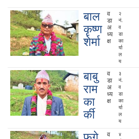
बाल
व
२
डा
नं.
कृष्ण
अ
व
ध्य
डा
शेर्मा
क्ष
का
र्या
ल
य
बाबु
व
३
डा
नं.
राम
अ
व
ध्य
डा
का
क्ष
का
र्या
र्की
ल
य
फगे
व
४