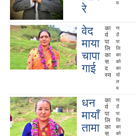
य
रे
वेद
का
गा
र्य
उँ
माया
पा
पा
लि
लि
चापा
का
का
स
को
गाई
द
का
स्य
र्या
ल
य
धन
का
गा
र्य
उँ
मायाँ
पा
पा
लि
लि
तामा
का
का
स
को