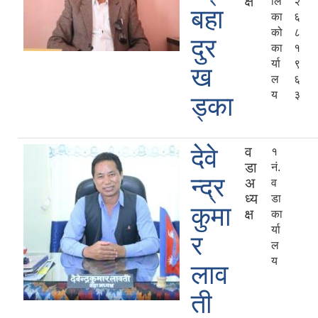
क्ष
लि
२
बहा
का
६
को
८
दुर
का
१
र्या
९
ख
ल
६
य
३
ड्का
देवे
व
१
डा
नं.
न्द्र
अ
व
ध्य
डा
कुमा
क्ष
का
र्या
र
ल
य
लाव
ती