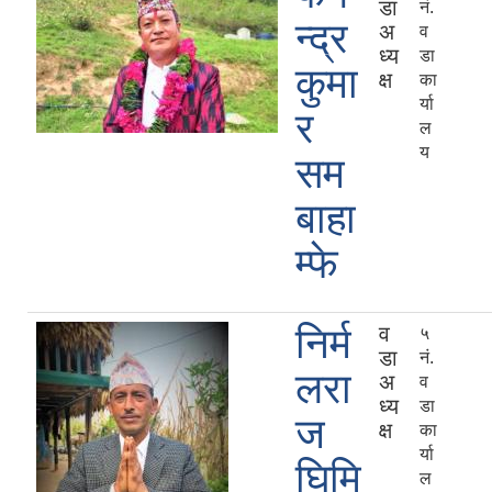
डा
नं.
न्द्र
अ
व
ध्य
डा
कुमा
क्ष
का
र्या
र
ल
य
सम
बाहा
म्फे
निर्म
व
५
डा
नं.
लरा
अ
व
ध्य
डा
ज
क्ष
का
र्या
घिमि
ल