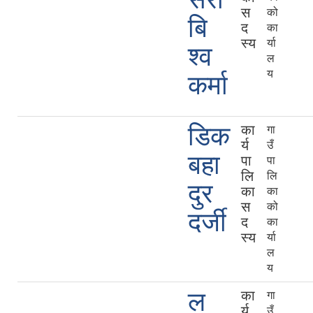
स
को
बि
द
का
स्य
र्या
श्व
ल
य
कर्मा
डिक
का
गा
र्य
उँ
बहा
पा
पा
लि
लि
दुर
का
का
स
को
दर्जी
द
का
स्य
र्या
ल
य
ल
का
गा
र्य
उँ