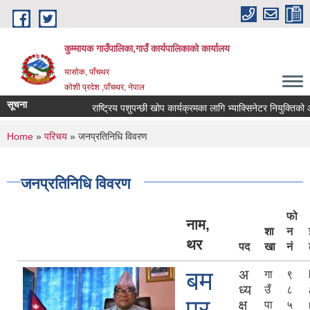
Skip to main content
कुम्मायक गाउँपालिका,गाउँ कार्यपालिकाको कार्यालय
यासोक, पाँचथर
कोशी प्रदेश ,पाँचथर, नेपाल
सूचना
राष्ट्रिय पशुपन्छी खोप कार्यक्रमका लागि भ्याक्सिनेटर नियुक्तिको आवदेन प
You are here
Home
»
परिचय
» जनप्रतिनिधि विवरण
जनप्रतिनिधि विवरण
फो
नाम,
शा
न
थर
पद
खा
नं
बम
अ
गा
९
ध्य
उँ
८
प्र
क्ष
पा
५