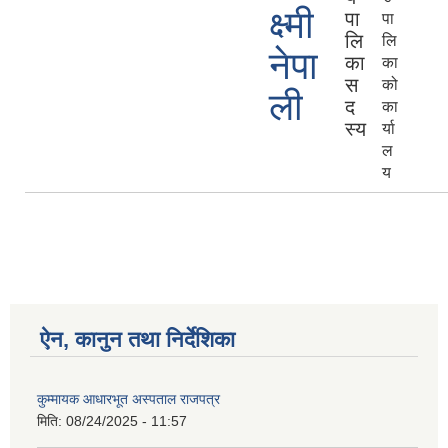
क्ष्मी
पा
पा
लि
लि
नेपा
का
का
स
को
ली
द
का
स्य
र्या
ल
य
ऐन, कानुन तथा निर्देशिका
कुम्मायक आधारभूत अस्पताल राजपत्र
मिति:
08/24/2025 - 11:57