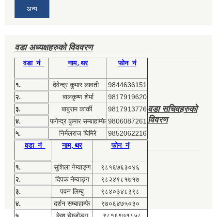
अन्य
वडा अध्यक्षहरुको विववरण
वडा नं
नाम,थर
फोन नं
१.
देवेन्द्र कुमार लावती
9844636151
२.
बालकृष्ण शेर्मा
9817919620
वडा सचिवहरुको
३.
बाबुराम कार्की
9817913776
विवरण
४.
फगेन्द्र कुमार सम्बाहाम्फे
9806087261
५.
निर्मलराज घिमिरे
9852062216
वडा नं
नाम,थर
फोन नं
१.
सुशिला नेम्वाङ्ग
९८१६७६३०४६
२.
दिपक नेम्वाङ्ग
९८२४९८१७१७
३.
पवन लिम्बु
९८४०३४८३९८
४.
दर्शन सम्बाहाम्फे
९७०६४७५०३०
५.
केश चेम्जोङ्ग
९८१६९७१८५८